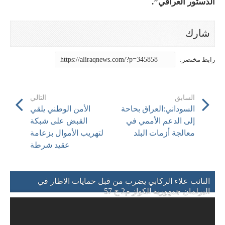
الدستور العراقي”.
السابق
التالي
السوداني:العراق بحاحة
الأمن الوطني يلقي
إلى الدعم الأممي في
القبض على شبكة
معالجة أزمات البلد
لتهريب الأموال بزعامة
عقيد شرطة
النائب علاء الركابي يضرب من قبل حمايات الاطار في
البرلمان جمهورية الكواز م2 ح 57