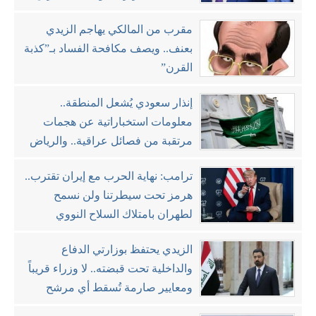
مقرب من المالكي يهاجم الزيدي
بعنف.. ويصف مكافحة الفساد بـ”كذبة
القرن”
إنذار سعودي يُشعل المنطقة..
معلومات استخباراتية عن هجمات
مرتقبة من فصائل عراقية.. والرياض
تتوعد بالرد
ترامب: نهاية الحرب مع إيران تقترب..
هرمز تحت سيطرتنا ولن نسمح
لطهران بامتلاك السلاح النووي
الزيدي يحتفظ بوزارتي الدفاع
والداخلية تحت قبضته.. لا وزراء قريباً
ومعايير صارمة تُسقط أي مرشح