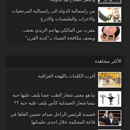
من راسمالية الدولة الى راسمالية المرجعيات
والاحزاب والمليشيات والاذرع
مقرب من المالكي يهاجم الزيدي بعنف..
ويصف مكافحة الفساد بـ”كذبة القرن”
الأكثر مشاهدة
أغرب الكلمات باللهجه العراقية
ما هو معنى شعار الطب عصا يلتف عليها حية
بينما شعار الصيدلية كأس يلتف عليه حية ؟؟
قصيدة للرئيس الراحل صدام حسين القاها في
قاعة المحكمة خلال احدى جلساتها