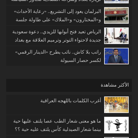
البرلمان يعود إلى التشريع.. «رعاية الأحداث»
و«المختارون» و«الملاك» على طاولة جلسة
الأحد
الرياض تعيد فتح أبوابها للزيدي.. دعوة سعودية
جديدة لاحتواء التوتر وترميم العلاقة مع بغداد
راتب بلا كاش.. نائب يطرح «الدينار الرقمي»
لكسر حصار السيولة
الأكثر مشاهدة
أغرب الكلمات باللهجه العراقية
ما هو معنى شعار الطب عصا يلتف عليها حية
بينما شعار الصيدلية كأس يلتف عليه حية ؟؟