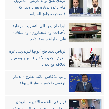
الزيدي يفتح بوابة باريس.. ماكرون
أمام دعوة لزيارة بغداد وشراكة
اقتصادية تتجاوز السياسة
البرلمان يعود إلى التشريع.. «رعاية
الأحداث» و«المختارون» و«الملاك»
على طاولة جلسة الأحد
الرياض تعيد فتح أبوابها للزيدي.. دعوة
سعودية جديدة لاحتواء التوتر وترميم
العلاقة مع بغداد
راتب بلا كاش.. نائب يطرح «الدينار
الرقمي» لكسر حصار السيولة
قرار في اللحظة الأخيرة.. الزيدي
والعامري يسحبان العراق من حافة