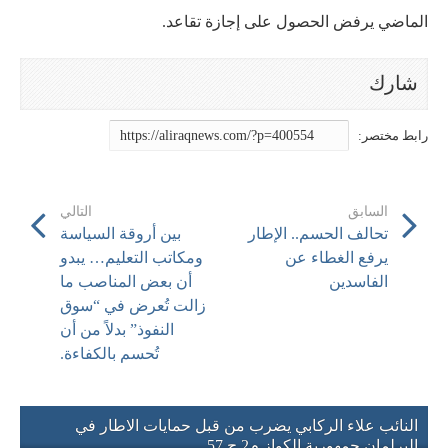
الماضي يرفض الحصول على إجازة تقاعد.
السابق
التالي
تحالف الحسم.. الإطار
بين أروقة السياسة
يرفع الغطاء عن
ومكاتب التعليم… يبدو
الفاسدين
أن بعض المناصب ما
زالت تُعرض في “سوق
النفوذ” بدلاً من أن
تُحسم بالكفاءة.
النائب علاء الركابي يضرب من قبل حمايات الاطار في
البرلمان جمهورية الكواز م2 ح 57